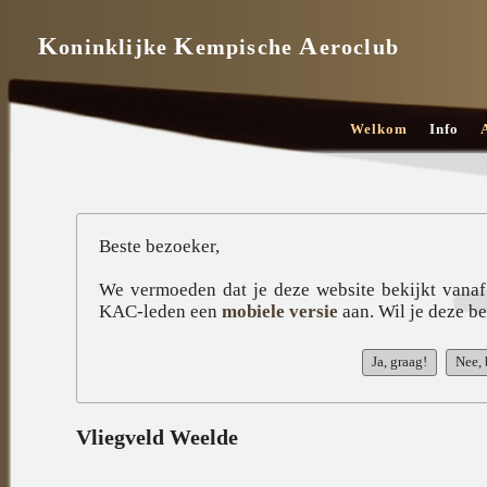
K
K
A
oninklijke
empische
eroclub
Welkom
Info
Beste bezoeker,
We vermoeden dat je deze website bekijkt vanaf
KAC-leden een
mobiele versie
aan. Wil je deze b
Vliegveld Weelde