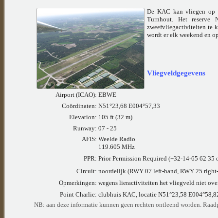
De KAC kan vliegen op ee
Turnhout. Het reserve
zweefvliegactiviteiten te
wordt er elk weekend en op 
Vliegveldgegevens
Airport (ICAO):
EBWE
Coördinaten:
N51°23,68 E004°57,33
Elevation:
105 ft (32 m)
Runway:
07 - 25
AFIS:
Weelde Radio
119.605 MHz
PPR:
Prior Permission Required (+32-14-65 62 35 
Circuit:
noordelijk (RWY 07 left-hand, RWY 25 right
Opmerkingen:
wegens lieractiviteiten het vliegveld niet ov
Point Charlie:
clubhuis KAC, locatie N51°23,58 E004°58,8
NB: aan deze
informatie kunnen geen rechten ontleend worden. Raadpl