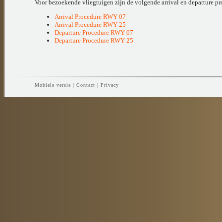
Voor bezoekende vliegtuigen zijn de volgende arrival en departure pr
Arrival Procedure RWY 07
Arrival Procedure RWY 25
Departure Procedure RWY 07
Departure Procedure RWY 25
Mobiele versie
|
Contact
|
Privacy