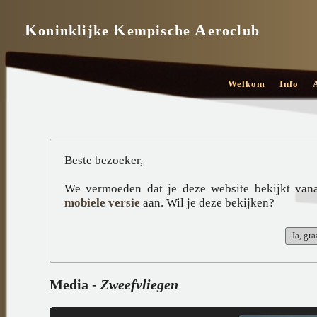
K
K
A
oninklijke
empische
eroclub
Welkom
Info
Beste bezoeker,
We vermoeden dat je deze website bekijkt van
mobiele versie
aan. Wil je deze bekijken?
Media -
Zweefvliegen