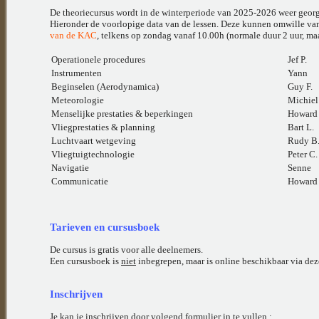
De theoriecursus wordt in de winterperiode van 2025-2026 weer georg
Hieronder de voorlopige data van de lessen. Deze kunnen omwille van
van de KAC
, telkens op zondag vanaf 10.00h (normale duur 2 uur, maa
Operationele procedures
Jef P.
Instrumenten
Yann
Beginselen (Aerodynamica)
Guy F.
Meteorologie
Michie
Menselijke prestaties & beperkingen
Howard
Vliegprestaties & planning
Bart L.
Luchtvaart wetgeving
Rudy B
Vliegtuigtechnologie
Peter C.
Navigatie
Senne
Communicatie
Howard
Tarieven en cursusboek
De cursus is gratis voor alle deelnemers.
Een cursusboek is
niet
inbegrepen, maar is online beschikbaar via de
Inschrijven
Je kan je inschrijven door volgend formulier in te vullen :