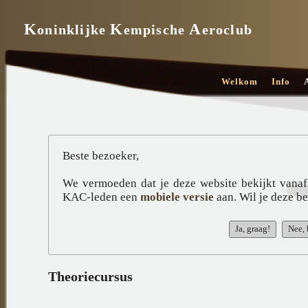
K
K
A
oninklijke
empische
eroclub
Welkom
Info
Beste bezoeker,
We vermoeden dat je deze website bekijkt vanaf
KAC-leden een
mobiele versie
aan. Wil je deze b
Theoriecursus