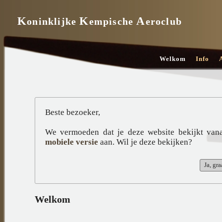
K
K
A
oninklijke
empische
eroclub
Welkom
Info
Beste bezoeker,
We vermoeden dat je deze website bekijkt van
mobiele versie
aan. Wil je deze bekijken?
Welkom