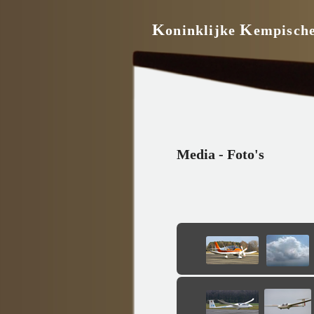
K
K
oninklijke
empisch
Media - Foto's