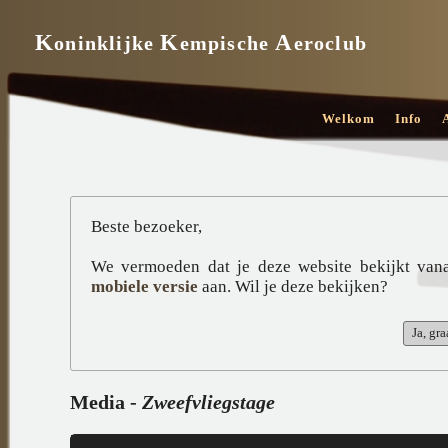
K
K
A
oninklijke
empische
eroclub
Welkom
Info
Beste bezoeker,
We vermoeden dat je deze website bekijkt van
mobiele versie
aan. Wil je deze bekijken?
Media -
Zweefvliegstage